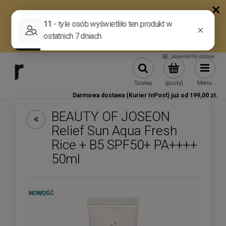
Szukaj
(pusty)
Menu
Darmowa dostawa (Kurier InPost) już od 199,00 zł.
BEAUTY OF JOSEON
Relief Sun Aqua Fresh
Rice + B5 SPF50+ PA++++
50ml
NOWOŚĆ