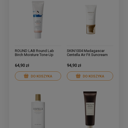
ROUND LAB Round Lab
SKIN1004 Madagascar
Birch Moisture Tone-Up
Centella Air Fit Suncream
Sunscreen (Renewal) 50ml
Light SPF30 PA++++ Lekki
krem przeciwsłoneczny
64,90 zł
94,90 zł
50ml
DO KOSZYKA
DO KOSZYKA