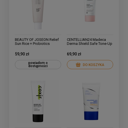
BEAUTY OF JOSEON Relief
CENTELLIAN24 Madeca
Sun Rice + Probiotics
Derma Shield Safe Tone-Up
SPF50+ 50ml
Sun Cream Tonujący Krem z
Filtrem 50 ml
59,90 zł
69,90 zł
powiadom o
DO KOSZYKA
dostępności