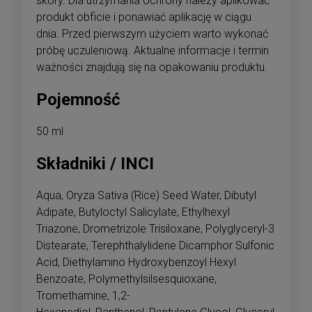
skóry. Dla utrzymania ochrony należy aplikować
produkt obficie i ponawiać aplikację w ciągu
dnia. Przed pierwszym użyciem warto wykonać
próbę uczuleniową. Aktualne informacje i termin
ważności znajdują się na opakowaniu produktu.
Pojemność
50 ml
Składniki / INCI
Aqua, Oryza Sativa (Rice) Seed Water, Dibutyl
Adipate, Butyloctyl Salicylate, Ethylhexyl
Triazone, Drometrizole Trisiloxane, Polyglyceryl-3
Distearate, Terephthalylidene Dicamphor Sulfonic
Acid, Diethylamino Hydroxybenzoyl Hexyl
Benzoate, Polymethylsilsesquioxane,
Tromethamine, 1,2-