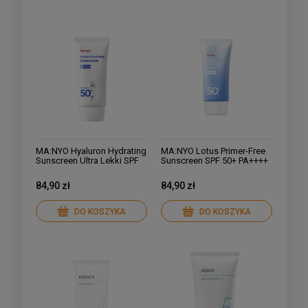
MA:NYO Hyaluron Hydrating
MA:NYO Lotus Primer-Free
Sunscreen Ultra Lekki SPF
Sunscreen SPF 50+ PA++++
50+ 50 ml
Krem Przeciwsłoneczny
Zwężający Pory 50ml
84,90 zł
84,90 zł
DO KOSZYKA
DO KOSZYKA