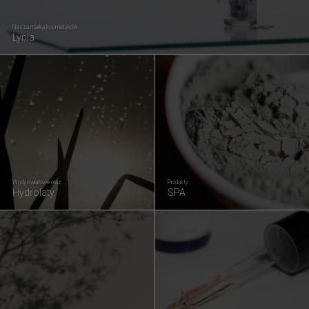
Nasza marka kosmetyków
Lynia
Wody kwiatowe oraz
Produkty
Hydrolaty
SPA