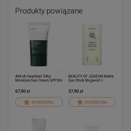
Produkty powiązane
ANUA Heartleaf Silky
BEAUTY OF JOSEON Matte
Moisture Sun Cream SPF50+
Sun Stick Mugwort +
PA++++, 50ml
Camilia SPF50 PA++++
Matowy sztyft
67,90 zł
57,90 zł
przeciwsłoneczny 18g
DO KOSZYKA
DO KOSZYKA