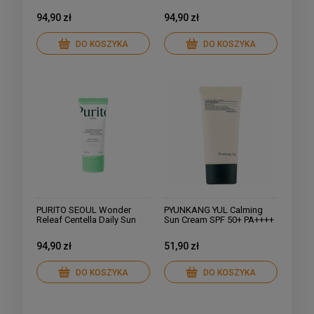
Przeciwsłoneczny z
Krem Ochronny 50 ml
Ceramidami 60ml
94,90 zł
94,90 zł
DO KOSZYKA
DO KOSZYKA
PURITO SEOUL Wonder
PYUNKANG YUL Calming
Releaf Centella Daily Sun
Sun Cream SPF 50+ PA++++
Lotion SPF 50+ PA++++
Kojący Krem z Filtrem 50ml
Ultralekki Krem
94,90 zł
51,90 zł
Przeciwsłoneczny 60ml
DO KOSZYKA
DO KOSZYKA