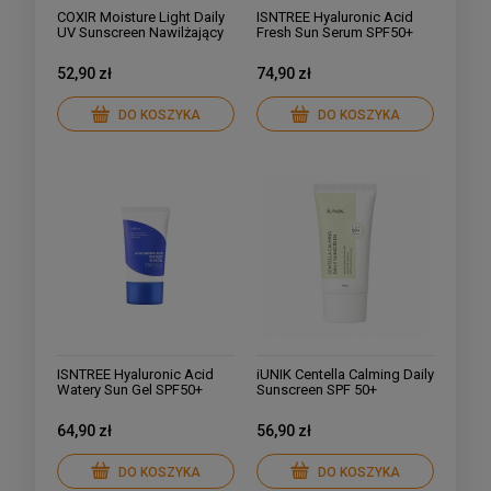
COXIR Moisture Light Daily
ISNTREE Hyaluronic Acid
UV Sunscreen Nawilżający
Fresh Sun Serum SPF50+
Krem Ochronny 50ml
PA++++ Lekki krem
ochronny 50ml
52,90 zł
74,90 zł
DO KOSZYKA
DO KOSZYKA
ISNTREE Hyaluronic Acid
iUNIK Centella Calming Daily
Watery Sun Gel SPF50+
Sunscreen SPF 50+
PA++++ Lekki krem z filtrem
Łagodzący Krem z Filtrem
50 ml
60ml
64,90 zł
56,90 zł
DO KOSZYKA
DO KOSZYKA