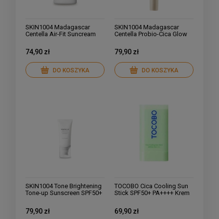
SKIN1004 Madagascar
SKIN1004 Madagascar
Centella Air-Fit Suncream
Centella Probio-Cica Glow
Plus SPF50+ PA++++ Lekki
Sun Ampoule Nawilżający
krem przeciwsłoneczny
Krem z Filtrem SPF50+
74,90 zł
79,90 zł
50ml
PA++++, 50ml
DO KOSZYKA
DO KOSZYKA
SKIN1004 Tone Brightening
TOCOBO Cica Cooling Sun
Tone-up Sunscreen SPF50+
Stick SPF50+ PA++++ Krem
PA++++ Rozświetlający
z Filtrem w Sztyfcie 18g
krem przeciwsłoneczny
79,90 zł
69,90 zł
50ml