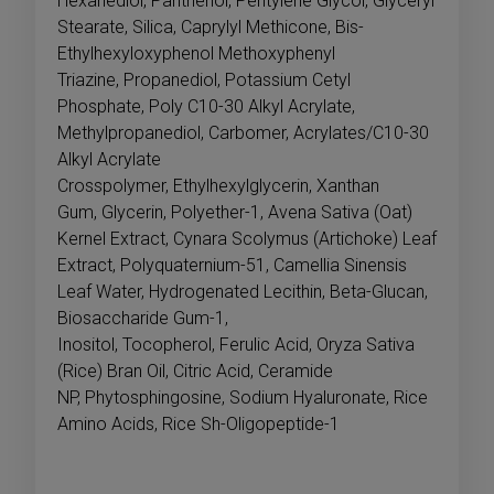
Hexanediol, Panthenol, Pentylene Glycol, Glyceryl
Stearate, Silica, Caprylyl Methicone, Bis-
Ethylhexyloxyphenol Methoxyphenyl
Triazine, Propanediol, Potassium Cetyl
Phosphate, Poly C10-30 Alkyl Acrylate,
Methylpropanediol, Carbomer, Acrylates/C10-30
Alkyl Acrylate
Crosspolymer, Ethylhexylglycerin, Xanthan
Gum, Glycerin, Polyether-1, Avena Sativa (Oat)
Kernel Extract, Cynara Scolymus (Artichoke) Leaf
Extract, Polyquaternium-51, Camellia Sinensis
Leaf Water, Hydrogenated Lecithin, Beta-Glucan,
Biosaccharide Gum-1,
Inositol, Tocopherol, Ferulic Acid, Oryza Sativa
(Rice) Bran Oil, Citric Acid, Ceramide
NP, Phytosphingosine, Sodium Hyaluronate, Rice
Amino Acids, Rice Sh-Oligopeptide-1