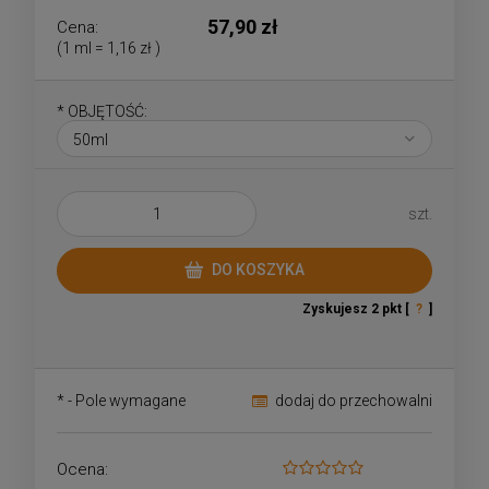
57,90 zł
Cena:
(1
ml
=
1,16 zł
)
*
OBJĘTOŚĆ:
szt.
DO KOSZYKA
Zyskujesz
2
pkt [
?
]
*
- Pole wymagane
dodaj do przechowalni
Ocena: