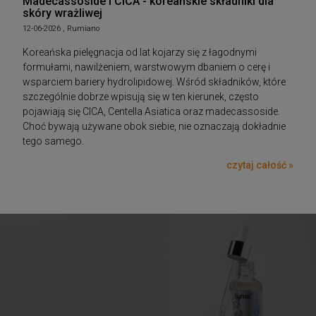
Madecassoside i CICA - koreańskie składniki dla
skóry wrażliwej
12-06-2026 , Rumiano
Koreańska pielęgnacja od lat kojarzy się z łagodnymi
formułami, nawilżeniem, warstwowym dbaniem o cerę i
wsparciem bariery hydrolipidowej. Wśród składników, które
szczególnie dobrze wpisują się w ten kierunek, często
pojawiają się CICA, Centella Asiatica oraz madecassoside.
Choć bywają używane obok siebie, nie oznaczają dokładnie
tego samego.
czytaj całość »