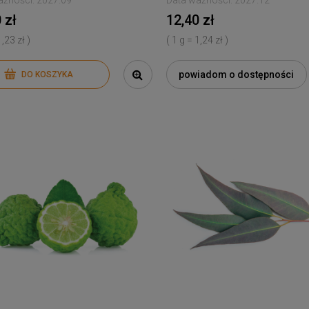
ażności:
2027.09
Data ważności:
2027.12
 zł
12,40 zł
1,23 zł )
( 1 g = 1,24 zł )
powiadom o dostępności
DO KOSZYKA