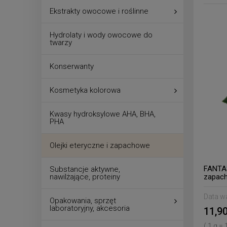
Ekstrakty owocowe i roślinne
Hydrolaty i wody owocowe do
twarzy
Konserwanty
Kosmetyka kolorowa
Kwasy hydroksylowe AHA, BHA,
PHA
Olejki eteryczne i zapachowe
FANTAS
Substancje aktywne,
nawilżające, proteiny
zapac
Data w
Opakowania, sprzęt
laboratoryjny, akcesoria
11,90
( 1 g = 