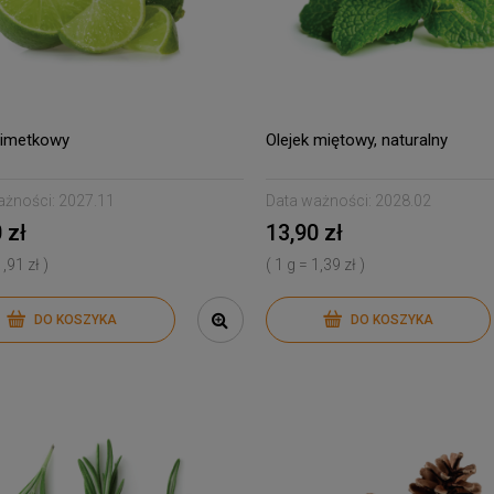
 limetkowy
Olejek miętowy, naturalny
ażności:
2027.11
Data ważności:
2028.02
 zł
13,90 zł
1,91 zł )
( 1 g = 1,39 zł )
DO KOSZYKA
DO KOSZYKA