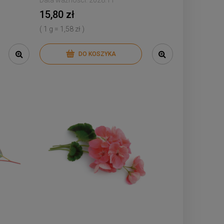
Data ważności:
2028.11
15,80 zł
( 1 g = 1,58 zł )
DO KOSZYKA