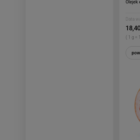
Olejek
Data w
18,40
( 1 g = 
pow