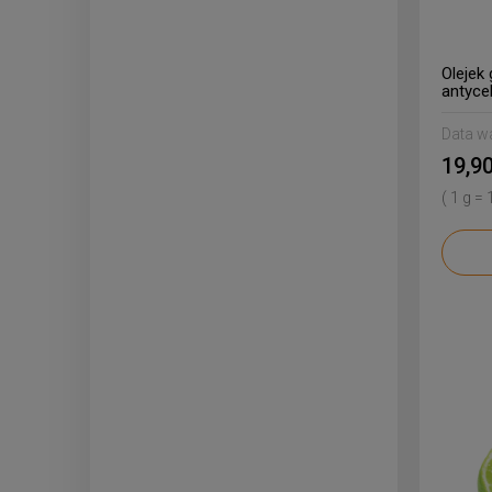
Olejek 
antycell
Data w
19,90
( 1 g = 