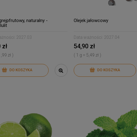
grejpfrutowy, naturalny -
Olejek jałowcowy
ulit
ażności:
2027.03
Data ważności:
2027.04
 zł
54,90 zł
1,99 zł )
( 1 g = 5,49 zł )
DO KOSZYKA
DO KOSZYKA