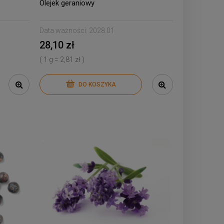
Olejek geraniowy
Data ważności:
2028.01
28,10 zł
( 1 g = 2,81 zł )
DO KOSZYKA