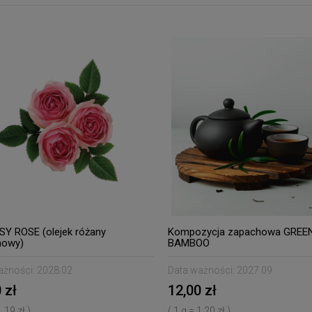
Y ROSE (olejek różany
Kompozycja zapachowa GREE
howy)
BAMBOO
ażności:
2028.02
Data ważności:
2027.09
 zł
12,00 zł
1,19 zł )
( 1 g = 1,20 zł )