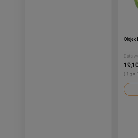
Olejek
Data w
19,10
( 1 g = 