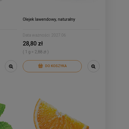
Olejek lawendowy, naturalny
Data ważności:
2027.06
28,80 zł
( 1 g = 2,88 zł )
DO KOSZYKA