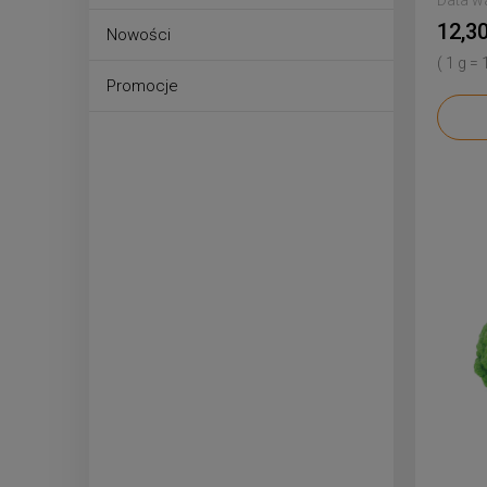
Data w
12,30
Nowości
( 1 g = 
Promocje