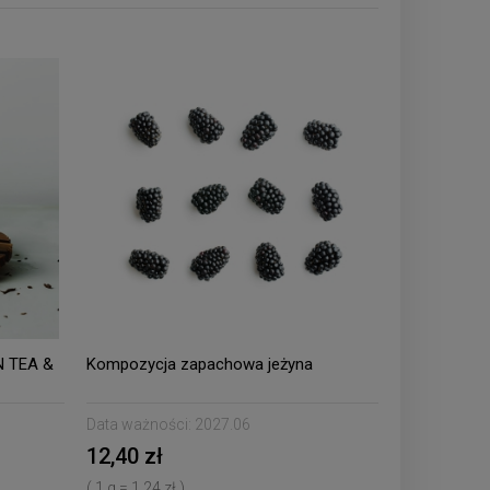
N TEA &
Kompozycja zapachowa jeżyna
Data ważności:
2027.06
12,40 zł
( 1 g = 1,24 zł )