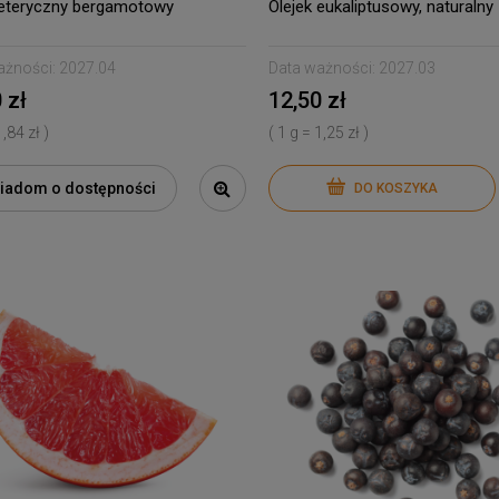
 eteryczny bergamotowy
Olejek eukaliptusowy, naturalny
ażności:
2027.04
Data ważności:
2027.03
 zł
12,50 zł
1,84 zł )
( 1 g = 1,25 zł )
iadom o dostępności
DO KOSZYKA