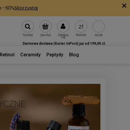
Szukaj
(pusty)
Zaloguj
Waluta
Język
się
Darmowa dostawa (Kurier InPost) już od 199,00 zł.
Retinol
Ceramidy
Peptydy
Blog