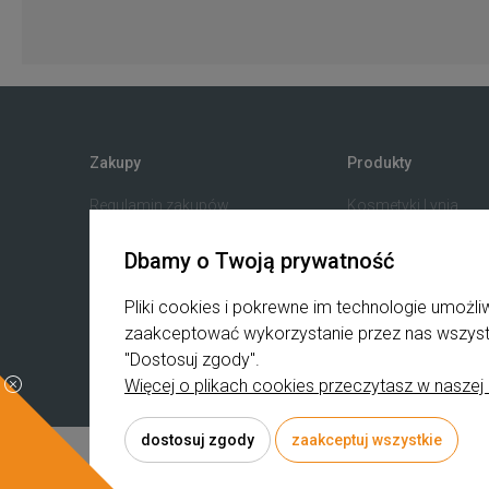
Zakupy
Produkty
Regulamin zakupów
Kosmetyki Lynia
Blak Weeks
K-beauty
Dbamy o Twoją prywatność
B2B
Pielęgnacja koreańs
Reklamacje i zwroty
Surowce Kosmetyc
Pliki cookies i pokrewne im technologie umoż
Koszty dostawy
Suplementy
zaakceptować wykorzystanie przez nas wszystki
Czas realizacji zamówienia
Kosmetyki mineraln
"Dostosuj zgody".
Więcej o plikach cookies przeczytasz w naszej 
dostosuj zgody
zaakceptuj wszystkie