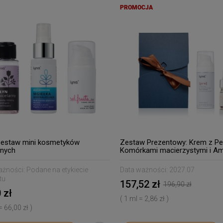
PROMOCJA
Zestaw mini kosmetyków
Zestaw Prezentowy: Krem z Pe
żnych
Komórkami macierzystymi i Am
witaminą C
ażności:
Podane na etykiecie
Data ważności:
2027.07
tu
157,52 zł
196,90 zł
 zł
( 1 ml = 2,86 zł )
 = 66,00 zł )