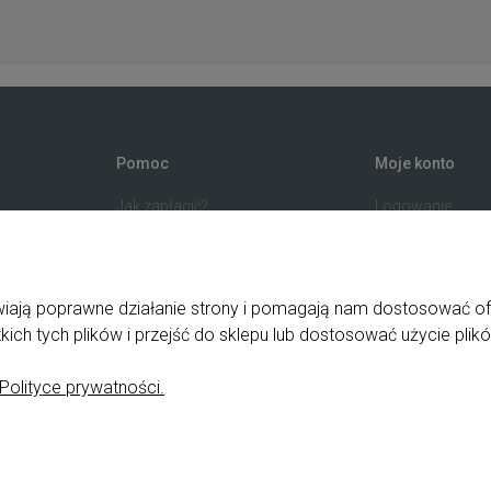
Pomoc
Moje konto
Jak zapłacić?
Logowanie
Przewodnik po sklepie
Program lojalno
ka
Częste pytania
Twoje zamówien
zne
Polityka prywatności
Ustawienia kont
liwiają poprawne działanie strony i pomagają nam dostosować o
ch tych plików i przejść do sklepu lub dostosować użycie plikó
e
Polityce prywatności.