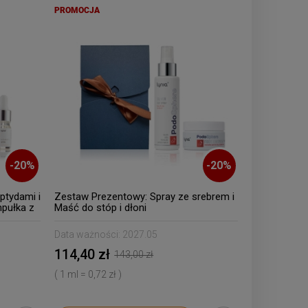
PROMOCJA
-
20
%
-
20
%
ptydami i
Zestaw Prezentowy: Spray ze srebrem i
pułka z
Maść do stóp i dłoni
Data ważności:
2027.05
114,40 zł
143,00 zł
( 1 ml = 0,72 zł )