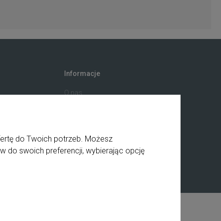
Informacje
O nas
ściowy
Private label
ia
Kontakt
a
BHP
fertę do Twoich potrzeb. Możesz
Receptury
w do swoich preferencji, wybierając opcję