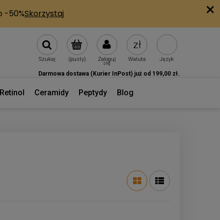
Szukaj
(pusty)
Zaloguj
Waluta
Język
się
Darmowa dostawa (Kurier InPost) już od 199,00 zł.
Retinol
Ceramidy
Peptydy
Blog