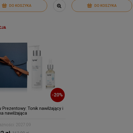
DO KOSZYKA
DO KOSZYKA
CJA
-
20
%
 Prezentowy: Tonik nawilżający i
a nawilżająca
ażności:
2027.09