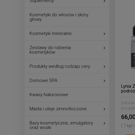
Suplementy
Kosmetyki do włosów i skóry
głowy
Kosmetyki mineralne
Zestawy do robienia
kosmetyków
Produkty według rodzaju cery
Domowe SPA
Lynia 
podró
Kwasy hialuronowe
Data w
produk
Masła i oleje zimnotłoczone
66,00
Bazy kosmetyczne, emulgatory
( 1 kpl.
oraz woski