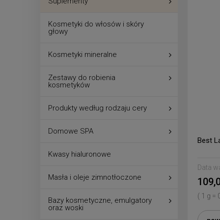
Suplementy
Kosmetyki do włosów i skóry
głowy
Kosmetyki mineralne
Zestawy do robienia
kosmetyków
Produkty według rodzaju cery
Domowe SPA
Best L
Kwasy hialuronowe
Data w
Masła i oleje zimnotłoczone
109,0
( 1 g = 
Bazy kosmetyczne, emulgatory
oraz woski