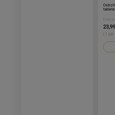
OstroV
tablete
Data w
23,99
( 1 szt.