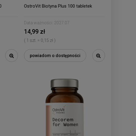
0
OstroVit Biotyna Plus 100 tabletek
Data ważności:
2027.07
14,99 zł
( 1 szt. = 0,15 zł )
powiadom o dostępności