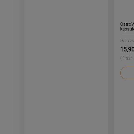
OstroV
kapsuł
Data w
15,90
( 1 szt.