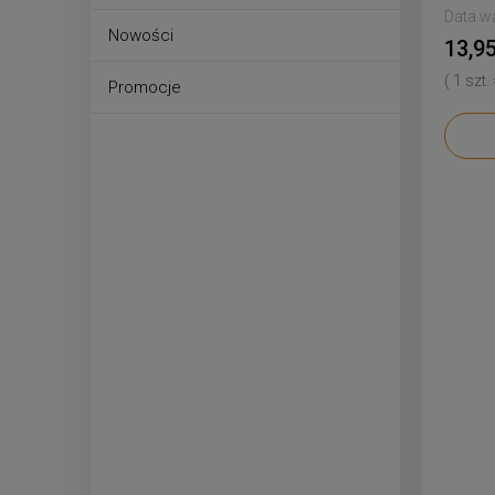
Data w
Nowości
13,95
( 1 szt.
Promocje