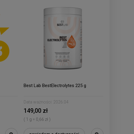
Best Lab BestElectrolytes 225 g
Data ważności:
2026.04
149,00 zł
( 1 g = 0,66 zł )