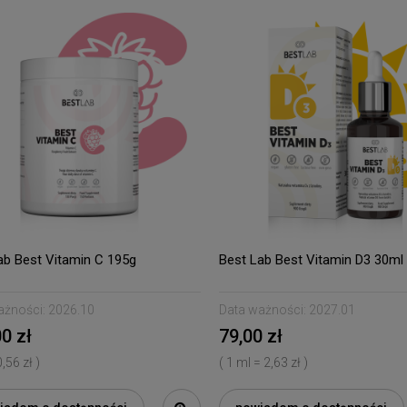
ab Best Vitamin C 195g
Best Lab Best Vitamin D3 30ml
ażności:
2026.10
Data ważności:
2027.01
0 zł
79,00 zł
0,56 zł )
( 1 ml = 2,63 zł )