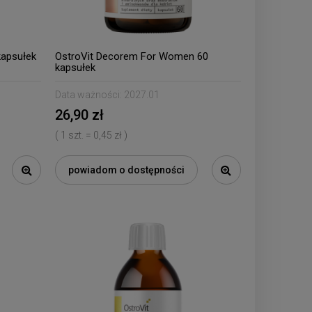
kapsułek
OstroVit Decorem For Women 60
kapsułek
Data ważności:
2027.01
26,90 zł
( 1 szt. = 0,45 zł )
powiadom o dostępności