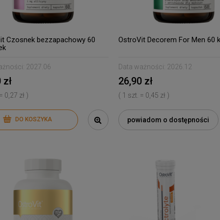
it Czosnek bezzapachowy 60
OstroVit Decorem For Men 60 
ek
ażności:
2027.06
Data ważności:
2026.12
 zł
26,90 zł
 = 0,27 zł )
( 1 szt. = 0,45 zł )
powiadom o dostępności
DO KOSZYKA