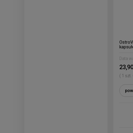
OstroV
kapsuł
Data w
23,90
( 1 szt.
pow