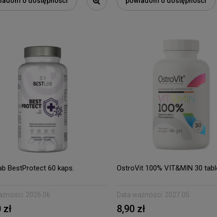
iadom o dostępności
powiadom o dostępności
ab BestProtect 60 kaps.
OstroVit 100% VIT&MIN 30 tabl
ażności:
2026.06
Data ważności:
2027.05
 zł
8,90 zł