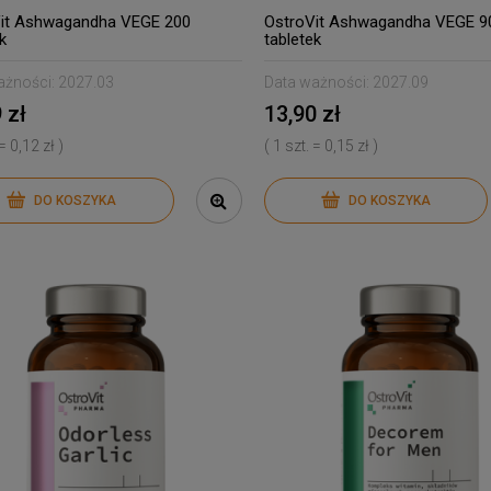
it Ashwagandha VEGE 200
OstroVit Ashwagandha VEGE 9
k
tabletek
ażności:
2027.03
Data ważności:
2027.09
 zł
13,90 zł
 = 0,12 zł )
( 1 szt. = 0,15 zł )
DO KOSZYKA
DO KOSZYKA