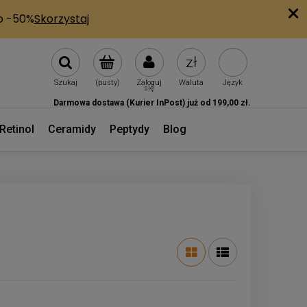
Szukaj
(pusty)
Zaloguj
Waluta
Język
się
Darmowa dostawa (Kurier InPost) już od 199,00 zł.
Retinol
Ceramidy
Peptydy
Blog