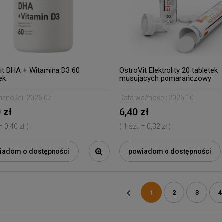
it DHA + Witamina D3 60
OstroVit Elektrolity 20 tabletek
ek
musujących pomarańczowy
ażności:
2026.07
Data ważności:
2026.10
 zł
6,40 zł
 = 0,40 zł )
( 1 szt. = 0,32 zł )
iadom o dostępności
powiadom o dostępności
1
2
3
4
«