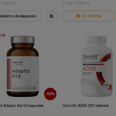
 = 1,65 zł )
( 1 szt. = 0,30 zł )
iadom o dostępności
DO KOSZYKA
CJA
-
50
%
it Adapto Aid 60 kapsułek
OstroVit ADEK 200 tabletek