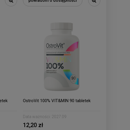
powiadom o dostępności
etek
OstroVit 100% VIT&MIN 90 tabletek
Data ważności:
2027.09
12,20 zł