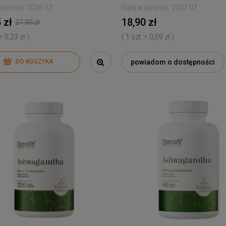
ażności:
2026.12
Data ważności:
2027.07
 zł
18,90 zł
27,90 zł
 = 0,23 zł )
( 1 szt. = 0,09 zł )
powiadom o dostępności
DO KOSZYKA