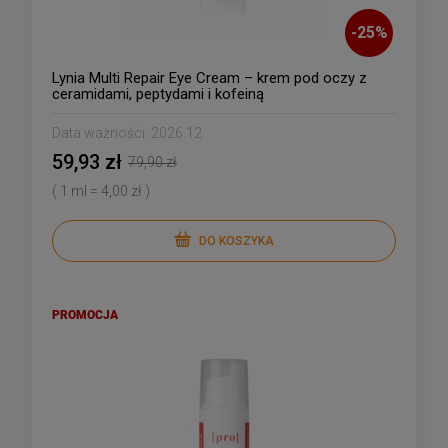
-
25
%
Lynia Multi Repair Eye Cream – krem pod oczy z
ceramidami, peptydami i kofeiną
Data ważności:
2026.12
59,93 zł
79,90 zł
( 1 ml = 4,00 zł )
DO KOSZYKA
PROMOCJA