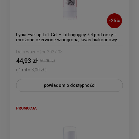
-
25
%
Lynia Eye-up Lift Gel – Liftingujący żel pod oczy -
mrożone czerwone winogrona, kwas hialuronowy,
woda morska głębinowa
Data ważności:
2027.03
44,93 zł
59,90 zł
( 1 ml = 3,00 zł )
powiadom o dostępności
PROMOCJA