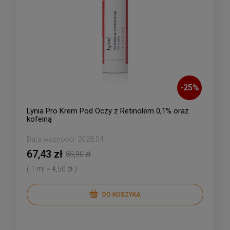
-
25
%
Lynia Pro Krem Pod Oczy z Retinolem 0,1% oraz
kofeiną
Data ważności:
2028.04
67,43 zł
89,90 zł
( 1 ml = 4,50 zł )
DO KOSZYKA