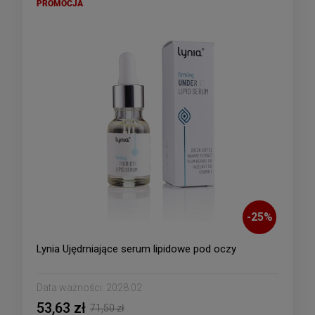
PROMOCJA
-
25
%
Lynia Ujędrniające serum lipidowe pod oczy
Data ważności:
2028.02
53,63 zł
71,50 zł