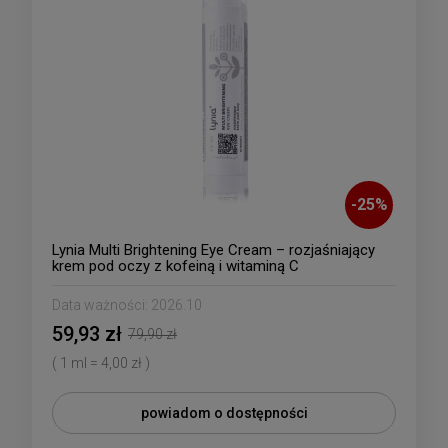
-
25
%
Lynia Multi Brightening Eye Cream – rozjaśniający
krem pod oczy z kofeiną i witaminą C
Data ważności:
2026.10
59,93 zł
79,90 zł
( 1 ml = 4,00 zł )
powiadom o dostępności