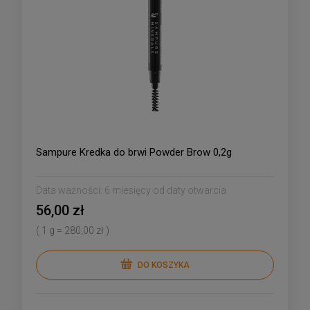
Sampure Kredka do brwi Powder Brow 0,2g
Data ważności:
6 miesięcy od daty otwarcia
56,00 zł
( 1 g = 280,00 zł )
DO KOSZYKA