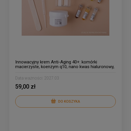
Innowacyjny krem Anti-Aging 40+: komórki
macierzyste, koenzym q10, nano kwas hialuronowy,
centella asiatica, argan
Data ważności:
2027.03
59,00 zł
DO KOSZYKA