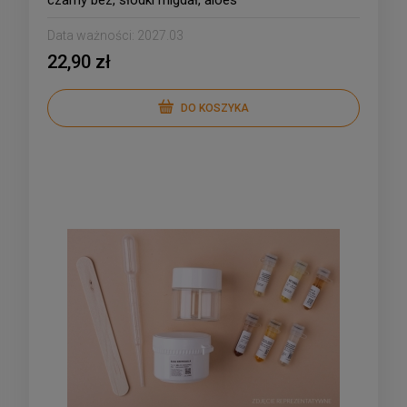
czarny bez, słodki migdał, aloes
Data ważności:
2027.03
22,90 zł
DO KOSZYKA