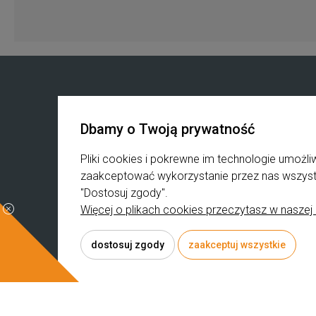
Zakupy
Produkty
Dbamy o Twoją prywatność
Regulamin zakupów
Kosmetyki Lynia
Blak Weeks
K-beauty
Pliki cookies i pokrewne im technologie umoż
B2B
Pielęgnacja koreańs
zaakceptować wykorzystanie przez nas wszystki
Reklamacje i zwroty
Surowce Kosmetyc
"Dostosuj zgody".
Koszty dostawy
Suplementy
Więcej o plikach cookies przeczytasz w naszej 
Czas realizacji zamówienia
Kosmetyki mineraln
dostosuj zgody
zaakceptuj wszystkie
© 2026 rumiano.pl . Wszelkie prawa zastrzeżone.