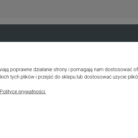
Pomoc
Moje konto
Jak zapłacić?
Logowanie
Przewodnik po sklepie
Program lojalno
liwiają poprawne działanie strony i pomagają nam dostosować o
ka
Częste pytania
Twoje zamówien
ch tych plików i przejść do sklepu lub dostosować użycie plikó
zne
Polityka prywatności
Ustawienia kont
Polityce prywatności.
e