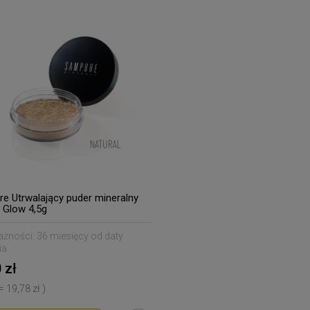
e Utrwalający puder mineralny
t Glow 4,5g
ażności:
36 miesięcy od daty
ia
 zł
 = 19,78 zł )