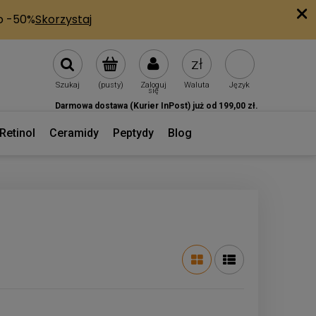
Szukaj
(pusty)
Zaloguj
Waluta
Język
się
Darmowa dostawa (Kurier InPost) już od 199,00 zł.
Retinol
Ceramidy
Peptydy
Blog