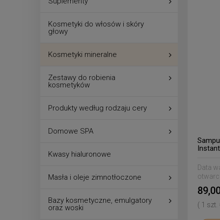
Suplementy
Kosmetyki do włosów i skóry
głowy
Kosmetyki mineralne
Zestawy do robienia
kosmetyków
Produkty według rodzaju cery
Domowe SPA
Sampur
Instan
Kwasy hialuronowe
Data w
otwarc
Masła i oleje zimnotłoczone
89,00
Bazy kosmetyczne, emulgatory
( 1 szt.
oraz woski