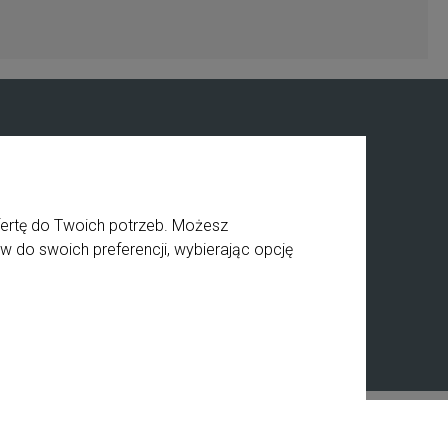
Informacje
O nas
ściowy
Private label
fertę do Twoich potrzeb. Możesz
ia
Kontakt
w do swoich preferencji, wybierając opcję
a
BHP
Receptury
Styl graficzny ShopGadget.pl
Sklep internetowy Shoper.pl