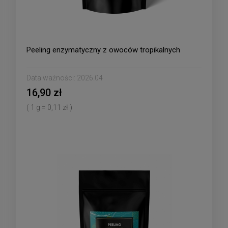
Peeling enzymatyczny z owoców tropikalnych
Data ważności:
2026.04
16,90 zł
( 1 g = 0,11 zł )