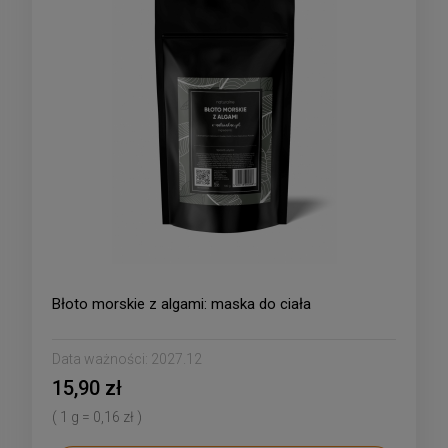
Błoto morskie z algami: maska do ciała
Data ważności:
2027.12
15,90 zł
( 1 g = 0,16 zł )