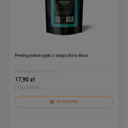
Peeling polinezyjski z wyspy Bora-Bora
Data ważności:
2026.12
17,90 zł
( 1 g = 0,60 zł )
DO KOSZYKA