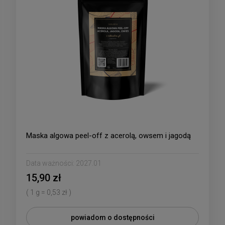
Maska algowa peel-off z acerolą, owsem i jagodą
Data ważności:
2027.01
15,90 zł
( 1 g = 0,53 zł )
powiadom o dostępności