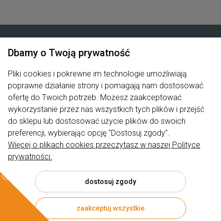
Dbamy o Twoją prywatność
Zakupy
Pliki cookies i pokrewne im technologie umożliwiają
Produkty
poprawne działanie strony i pomagają nam dostosować
ofertę do Twoich potrzeb. Możesz zaakceptować
Pomoc
wykorzystanie przez nas wszystkich tych plików i przejść
do sklepu lub dostosować użycie plików do swoich
Moje konto
preferencji, wybierając opcję "Dostosuj zgody".
Więcej o plikach cookies przeczytasz w naszej Polityce
Informacje
prywatności.
dostosuj zgody
© 2026 rumiano.pl . Wszelkie prawa zastrzeżone.
zaakceptuj wszystkie
Styl graficzny ShopGadget.pl
Sklep internetowy Shoper.pl