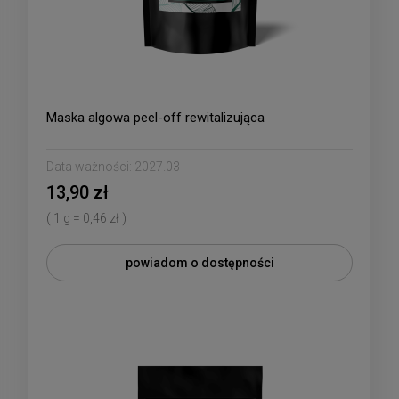
Maska algowa peel-off rewitalizująca
Data ważności:
2027.03
13,90 zł
( 1 g = 0,46 zł )
powiadom o dostępności