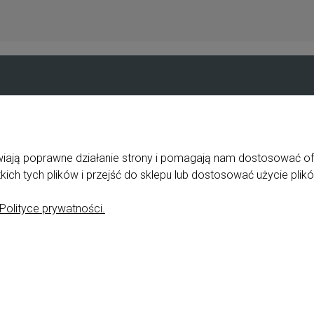
Pomoc
Moje konto
Jak zapłacić?
Logowanie
Przewodnik po sklepie
Program lojalno
liwiają poprawne działanie strony i pomagają nam dostosować o
ka
Częste pytania
Twoje zamówien
ch tych plików i przejść do sklepu lub dostosować użycie plikó
zne
Polityka prywatności
Ustawienia kont
Polityce prywatności.
e