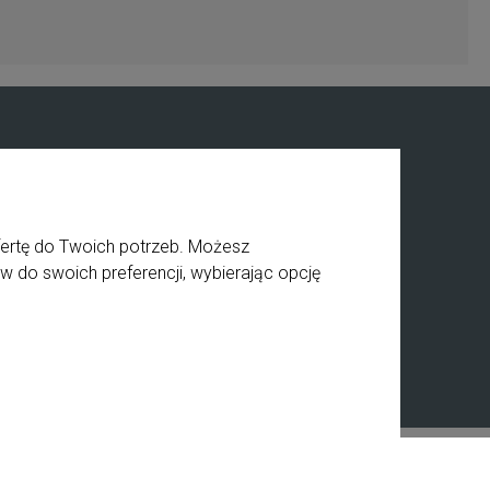
Informacje
O nas
ściowy
Private label
fertę do Twoich potrzeb. Możesz
ia
Kontakt
w do swoich preferencji, wybierając opcję
a
BHP
Receptury
Styl graficzny ShopGadget.pl
Sklep internetowy Shoper.pl