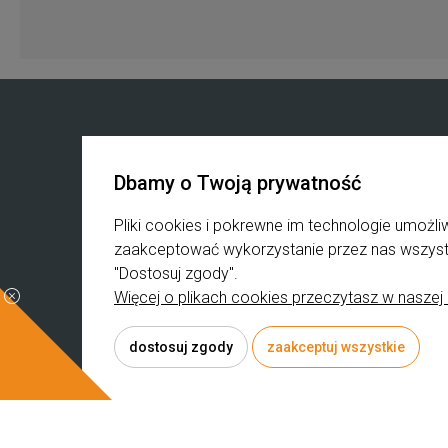
Zakupy
Produkty
Dbamy o Twoją prywatność
Regulamin zakupów
Kosmetyki Lynia
Blak Weeks
K-beauty
Pliki cookies i pokrewne im technologie umoż
B2B
Pielęgnacja koreańs
zaakceptować wykorzystanie przez nas wszystki
Reklamacje i zwroty
Surowce Kosmetyc
"Dostosuj zgody".
Koszty dostawy
Suplementy
Więcej o plikach cookies przeczytasz w naszej 
Czas realizacji zamówienia
Kosmetyki mineraln
dostosuj zgody
zaakceptuj wszystkie
© 2026 rumiano.pl . Wszelkie prawa zastrzeżone.