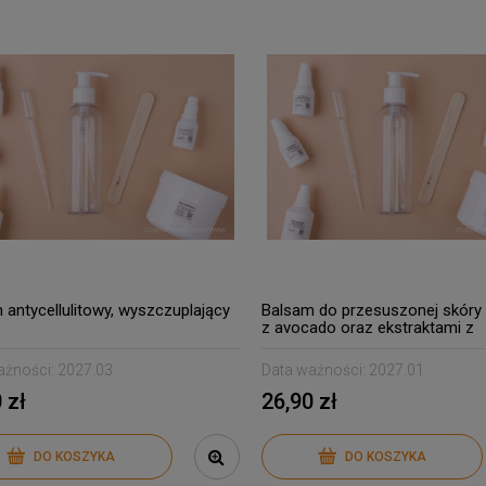
 antycellulitowy, wyszczuplający
Balsam do przesuszonej skóry 
z avocado oraz ekstraktami z
prawoślazu, Centella asiatica i 
ażności:
2027.03
Data ważności:
2027.01
 zł
26,90 zł
DO KOSZYKA
DO KOSZYKA