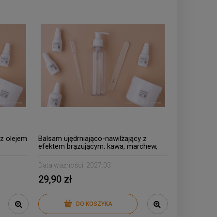
z olejem
Balsam ujędrniająco-nawilżający z
efektem brązującym: kawa, marchew,
aloesu
prawoślaz, NMF
Data ważności:
2027.03
29,90 zł
DO KOSZYKA