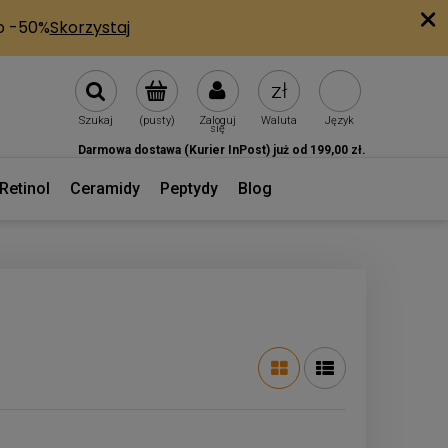
Szukaj
(pusty)
Zaloguj
Waluta
Język
się
Darmowa dostawa (Kurier InPost) już od 199,00 zł.
Retinol
Ceramidy
Peptydy
Blog