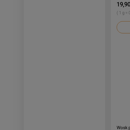
19,90
( 1 g = 
Wosk p