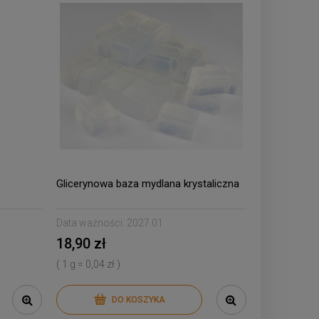
Glicerynowa baza mydlana krystaliczna
Data ważności:
2027.01
18,90 zł
( 1 g = 0,04 zł )
DO KOSZYKA