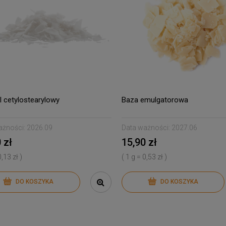
l cetylostearylowy
Baza emulgatorowa
ażności:
2026.09
Data ważności:
2027.06
 zł
15,90 zł
0,13 zł )
( 1 g = 0,53 zł )
DO KOSZYKA
DO KOSZYKA