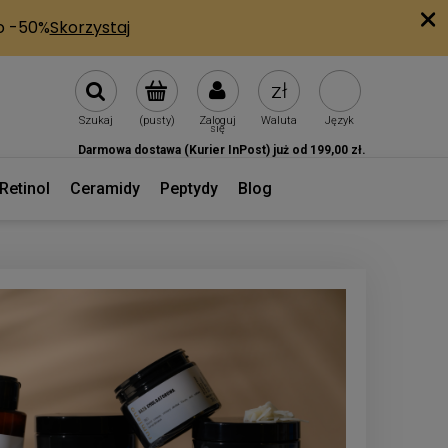
Szukaj
(pusty)
Zaloguj
Waluta
Język
się
Darmowa dostawa (Kurier InPost) już od 199,00 zł.
Retinol
Ceramidy
Peptydy
Blog