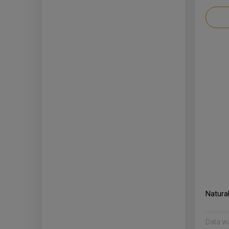
Natur
Data w