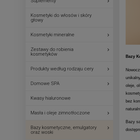
Suplementy
Kosmetyki do włosów i skóry
głowy
Kosmetyki mineralne
Zestawy do robienia
kosmetyków
Bazy K
Produkty według rodzaju cery
Nowocze
unikaln
Domowe SPA
oleje, 
kosmet
Kwasy hialuronowe
bez kon
natural
Masła i oleje zimnotłoczone
Bazy są
Bazy kosmetyczne, emulgatory
dostępn
oraz woski