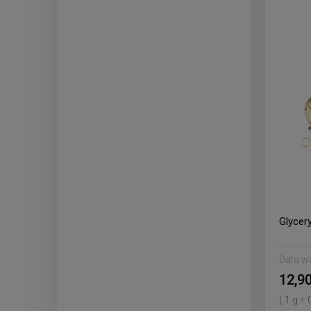
Glycer
Data w
12,90
( 1 g = 