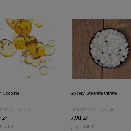
yl Cocoate
Glyceryl Stearate Citrate
ażności:
2026.12
Data ważności:
2027.06
 zł
7,90 zł
0,13 zł )
( 1 g = 0,26 zł )