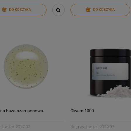
DO KOSZYKA
DO KOSZYKA
alna baza szamponowa
Olivem 1000
ażności:
2027.03
Data ważności:
2029.07