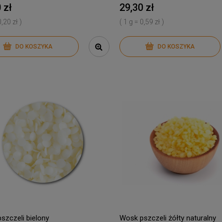
 zł
29,30 zł
0,20 zł )
( 1 g = 0,59 zł )
DO KOSZYKA
DO KOSZYKA
szczeli bielony
Wosk pszczeli żółty naturalny