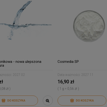
onikowa - nowa ulepszona
Cosmedia SP
ura
ażności:
2027.02
Data ważności:
2027.11
zł
16,90 zł
0,08 zł )
( 1 g = 0,56 zł )
DO KOSZYKA
DO KOSZYKA