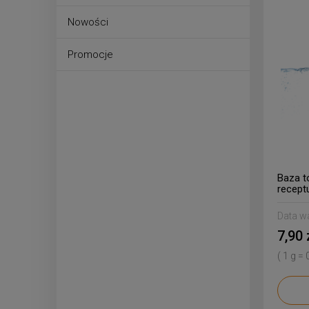
Nowości
Promocje
Baza t
recept
Data w
7,90 
( 1 g = 