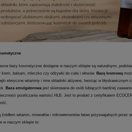
osmetyczne
sne bazy kosmetyczne dostępne w naszym sklepie są naturalnymi, podstaw
y krem, balsam, mleczko czy odżywki do ciała i włosów.
Bazę kremową
możn
olejki eteryczne witaminy i inne składniki aktywne, tworząc w błyskawicznym 
yk.
Baza emulgatorowa
jest skierowana do osób lubiących bardziej zaawa
ieczności przeliczania wartości HLB. Jest to produkt z certyfikatem ECOCE
ność.
 źródłem witamin, minerałów i mikroelementów łatwo przyswajalnych przez or
e w naszym sklepie to: