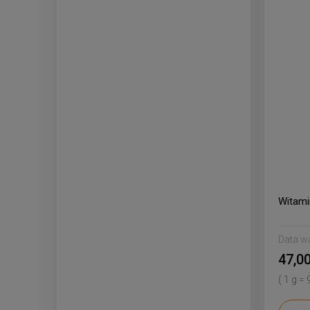
Witami
Data w
47,00
( 1 g = 