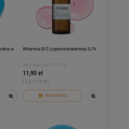
zalna w
Witamina B12 (cyjanokobalamina) 0,1%
Data ważności:
2027.04
11,90 zł
( 1 g = 1,19 zł )
DO KOSZYKA