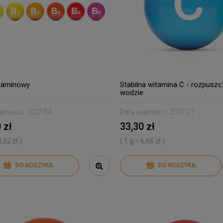
taminowy
Stabilna witamina C - rozpuszc
wodzie
ażności:
2027.04
Data ważności:
2027.07
 zł
33,30 zł
3,52 zł )
( 1 g = 6,66 zł )
DO KOSZYKA
DO KOSZYKA