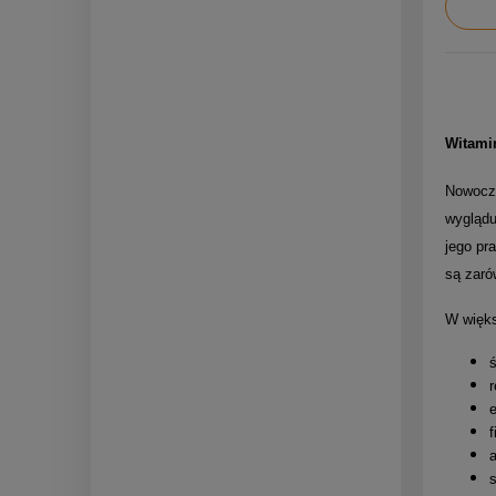
Witami
Nowocze
wyglądu
jego pr
są zaró
W więks
ś
r
e
f
a