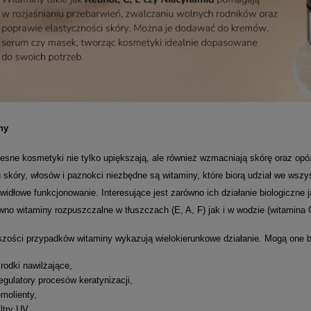
ny
sne kosmetyki nie tylko upiększają, ale również wzmacniają skórę oraz opóź
 skóry, włosów i paznokci niezbędne są witaminy, które biorą udział we ws
awidłowe funkcjonowanie.
Interesujące jest zarówno ich działanie biologiczne
wno witaminy rozpuszczalne w tłuszczach (E, A, F) jak i w wodzie (witamina 
zości przypadków witaminy wykazują wielokierunkowe działanie. Mogą one 
rodki nawilżające,
egulatory procesów keratynizacji,
molienty,
iltry UV,