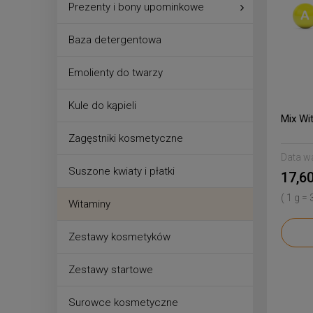
Prezenty i bony upominkowe
Baza detergentowa
Emolienty do twarzy
Kule do kąpieli
Mix Wi
Zagęstniki kosmetyczne
Data w
Suszone kwiaty i płatki
17,60
( 1 g = 
Witaminy
Zestawy kosmetyków
Zestawy startowe
Surowce kosmetyczne