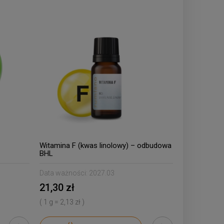
Witamina F (kwas linolowy) – odbudowa
BHL
Data ważności:
2027.03
21,30 zł
( 1 g = 2,13 zł )