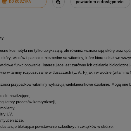
powiadom o dostępności
DO KOSZYKA
ny
sne kosmetyki nie tylko upiększają, ale również wzmacniają skórę oraz opóź
 skóry, włosów i paznokci niezbędne są witaminy, które biorą udział we ws
awidłowe funkcjonowanie.
Interesujące jest zarówno ich działanie biologiczne
wno witaminy rozpuszczalne w tłuszczach (E, A, F) jak i w wodzie (witamina 
zości przypadków witaminy wykazują wielokierunkowe działanie. Mogą one 
rodki nawilżające,
egulatory procesów keratynizacji,
molienty,
iltry UV,
ntyutleniacze,
substancje blokujące powstawanie szkodliwych związków w skórze,