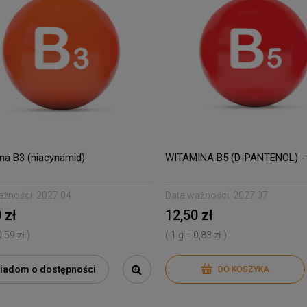
na B3 (niacynamid)
WITAMINA B5 (D-PANTENOL) -
ażności:
2027.04
Data ważności:
2027.07
 zł
12,50 zł
0,59 zł )
( 1 g = 0,83 zł )
iadom o dostępności
DO KOSZYKA