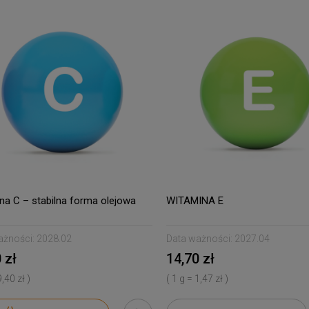
na C – stabilna forma olejowa
WITAMINA E
ażności:
2028.02
Data ważności:
2027.04
 zł
14,70 zł
9,40 zł )
( 1 g = 1,47 zł )