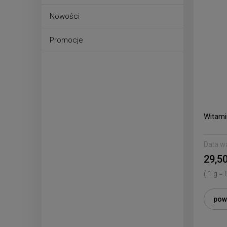
Nowości
Promocje
Witami
Data w
29,50
( 1 g = 
pow