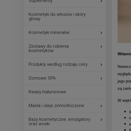
Suplementy
Kosmetyki do włosów i skóry
głowy
Kosmetyki mineralne
Zestawy do robienia
kosmetyków
Witami
Produkty według rodzaju cery
Nowocze
wyglądu
Domowe SPA
jego pr
są zaró
Kwasy hialuronowe
W więks
Masła i oleje zimnotłoczone
ś
r
Bazy kosmetyczne, emulgatory
oraz woski
e
f