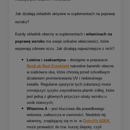
Jak działają składniki aktywne w suplementach na poprawę
wzroku?
Każdy składnik obecny w suplementach
i
witaminach na
poprawę wzroku
ma swoje unikalne właściwości, które
wspierają zdrowie oczu. Jak działają najważniejsze z nich?
Luteina i zeaksantyna
– dostępne w preparacie
BestLab Best Eyeshield
naturalne barwniki obecne
w siatkówce oka, które chronią przed szkodliwym
działaniem promieniowania UV i niebieskiego
światła. Regularne spożycie tych substancji może
zmniejszyć ryzyko zwyrodnienia plamki żółtej, które
jest jedną z głównych przyczyn utraty wzroku u
osób starszych;
Witamina A
– jest kluczowa dla prawidłowego
widzenia, zwłaszcza w ciemności. Niedobór tej
witaminy, znajdującej się m.in. w
OstroVit ADEK
,
może prowadzić do tzw. kurzej ślepoty, czyli