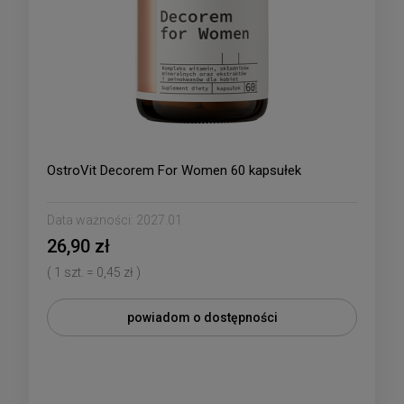
OstroVit Decorem For Women 60 kapsułek
Data ważności:
2027.01
26,90 zł
( 1 szt. = 0,45 zł )
powiadom o dostępności