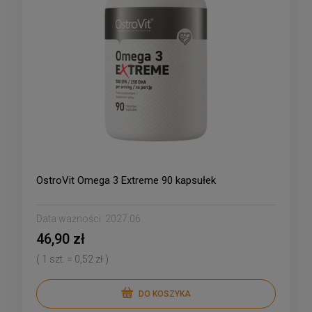
OstroVit Omega 3 Extreme 90 kapsułek
Data ważności:
2027.06
46,90 zł
( 1 szt. = 0,52 zł )
DO KOSZYKA