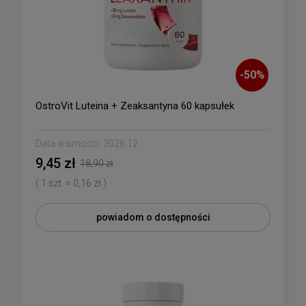
-
50
%
OstroVit Luteina + Zeaksantyna 60 kapsułek
Data ważności:
2026.12
9,45 zł
18,90 zł
( 1 szt. = 0,16 zł )
powiadom o dostępności