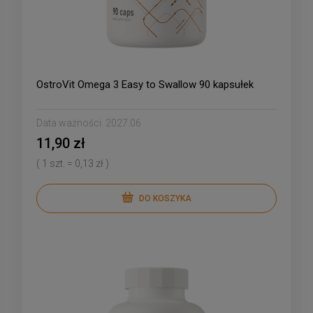
OstroVit Omega 3 Easy to Swallow 90 kapsułek
Data ważności:
2027.06
11,90 zł
( 1 szt. = 0,13 zł )
DO KOSZYKA