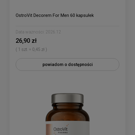
OstroVit Decorem For Men 60 kapsułek
Data ważności:
2026.12
26,90 zł
( 1 szt. = 0,45 zł )
powiadom o dostępności