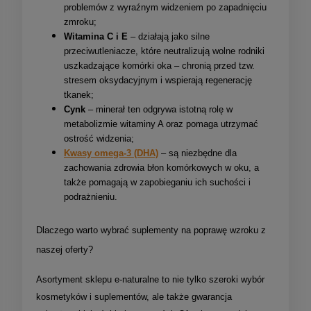
problemów z wyraźnym widzeniem po zapadnięciu
zmroku;
Witamina C i E
– działają jako silne
przeciwutleniacze, które neutralizują wolne rodniki
uszkadzające komórki oka – chronią przed tzw.
stresem oksydacyjnym i wspierają regenerację
tkanek;
Cynk
– minerał ten odgrywa istotną rolę w
metabolizmie witaminy A oraz pomaga utrzymać
ostrość widzenia;
Kwasy omega-3 (DHA)
– są niezbędne dla
zachowania zdrowia błon komórkowych w oku, a
także pomagają w zapobieganiu ich suchości i
podrażnieniu.
Dlaczego warto wybrać suplementy na poprawę wzroku z
naszej oferty?
Asortyment sklepu e-naturalne to nie tylko szeroki wybór
kosmetyków i suplementów, ale także gwarancja