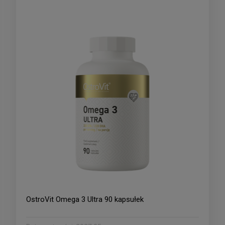
OstroVit Omega 3 Ultra 90 kapsułek