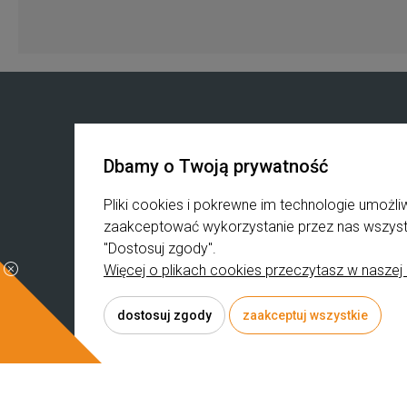
Zakupy
Produkty
Dbamy o Twoją prywatność
Regulamin zakupów
Kosmetyki Lynia
Blak Weeks
K-beauty
Pliki cookies i pokrewne im technologie umoż
B2B
Pielęgnacja koreańs
zaakceptować wykorzystanie przez nas wszystki
Reklamacje i zwroty
Surowce Kosmetyc
"Dostosuj zgody".
Koszty dostawy
Suplementy
Więcej o plikach cookies przeczytasz w naszej 
Czas realizacji zamówienia
Kosmetyki mineraln
dostosuj zgody
zaakceptuj wszystkie
© 2026 rumiano.pl . Wszelkie prawa zastrzeżone.