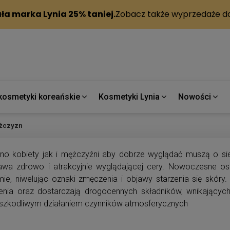
kosmetyki koreańskie
Kosmetyki Lynia
Nowości
żczyzn
no kobiety jak i mężczyźni aby dobrze wyglądać muszą o s
awa zdrowo i atrakcyjnie wyglądającej cery. Nowoczesne os
ie, niwelując oznaki zmęczenia i objawy starzenia się skór
żenia oraz dostarczają drogocennych składników, wnikających
 szkodliwym działaniem czynników atmosferycznych