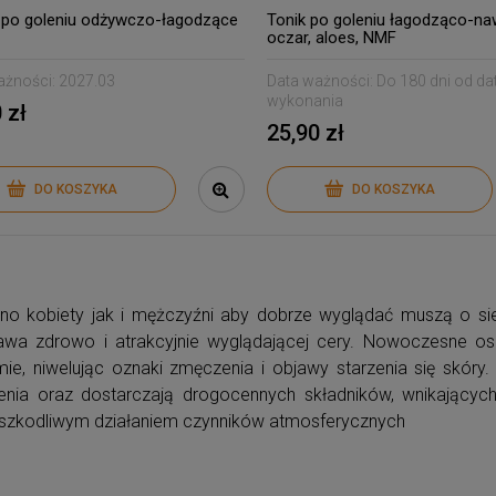
po goleniu odżywczo-łagodzące
Tonik po goleniu łagodząco-naw
oczar, aloes, NMF
ażności:
2027.03
Data ważności:
Do 180 dni od da
wykonania
 zł
25,90 zł
DO KOSZYKA
DO KOSZYKA
no kobiety jak i mężczyźni aby dobrze wyglądać muszą o s
awa zdrowo i atrakcyjnie wyglądającej cery. Nowoczesne os
ie, niwelując oznaki zmęczenia i objawy starzenia się skór
żenia oraz dostarczają drogocennych składników, wnikających
 szkodliwym działaniem czynników atmosferycznych