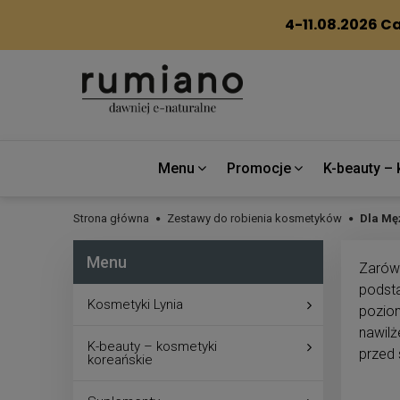
Menu
Promocje
K-beauty – 
Strona główna
Zestawy do robienia kosmetyków
Dla Mę
Menu
Zarów
podst
Kosmetyki Lynia
poziom
nawil
K-beauty – kosmetyki
przed
koreańskie