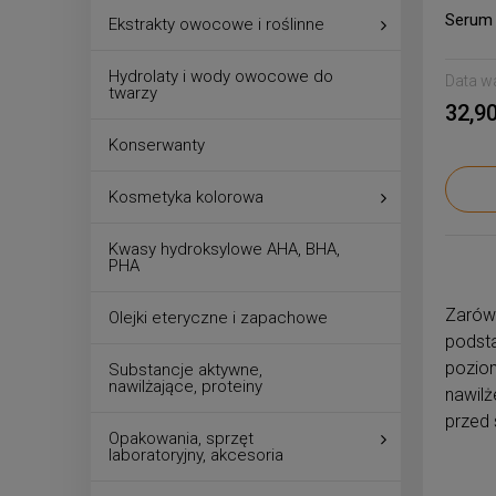
Serum 
Ekstrakty owocowe i roślinne
Hydrolaty i wody owocowe do
Data w
twarzy
32,90
Konserwanty
Kosmetyka kolorowa
Kwasy hydroksylowe AHA, BHA,
PHA
Zarów
Olejki eteryczne i zapachowe
podst
poziom
Substancje aktywne,
nawilżające, proteiny
nawil
przed
Opakowania, sprzęt
laboratoryjny, akcesoria