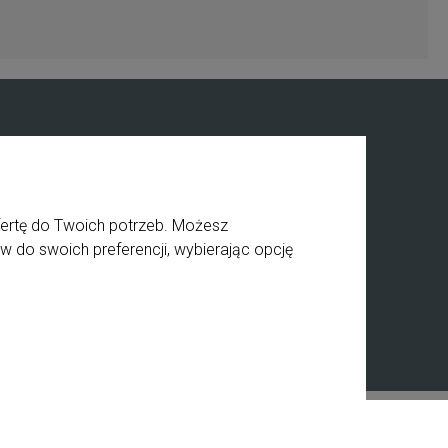
Informacje
O nas
ściowy
Private label
fertę do Twoich potrzeb. Możesz
ia
Kontakt
w do swoich preferencji, wybierając opcję
a
BHP
Receptury
Styl graficzny ShopGadget.pl
Sklep internetowy Shoper.pl