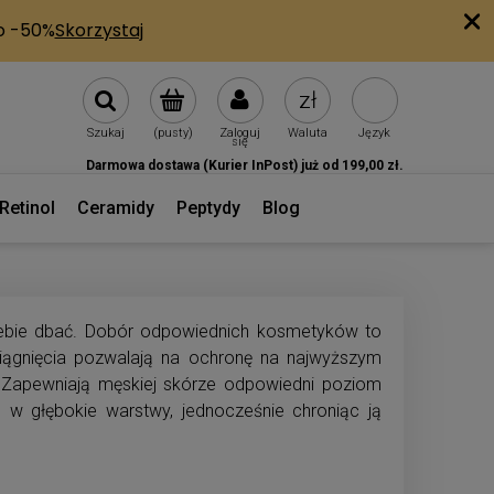
Szukaj
(pusty)
Zaloguj
Waluta
Język
się
Darmowa dostawa (Kurier InPost) już od 199,00 zł.
Retinol
Ceramidy
Peptydy
Blog
iebie dbać. Dobór odpowiednich kosmetyków to
iągnięcia pozwalają na ochronę na najwyższym
y. Zapewniają męskiej skórze odpowiedni poziom
 w głębokie warstwy, jednocześnie chroniąc ją