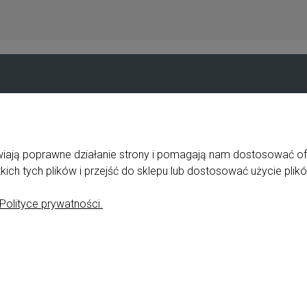
Pomoc
Moje konto
Jak zapłacić?
Logowanie
Przewodnik po sklepie
Program lojalno
liwiają poprawne działanie strony i pomagają nam dostosować o
ka
Częste pytania
Twoje zamówien
ch tych plików i przejść do sklepu lub dostosować użycie plikó
zne
Polityka prywatności
Ustawienia kont
Polityce prywatności.
e