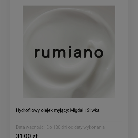
Hydrofilowy olejek myjący: Migdał i Śliwka
Data ważności:
Do 180 dni od daty wykonania
31,00 zł