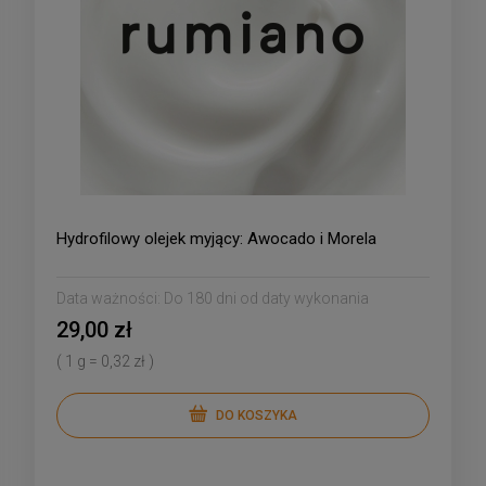
Hydrofilowy olejek myjący: Awocado i Morela
Data ważności:
Do 180 dni od daty wykonania
29,00 zł
( 1 g = 0,32 zł )
DO KOSZYKA