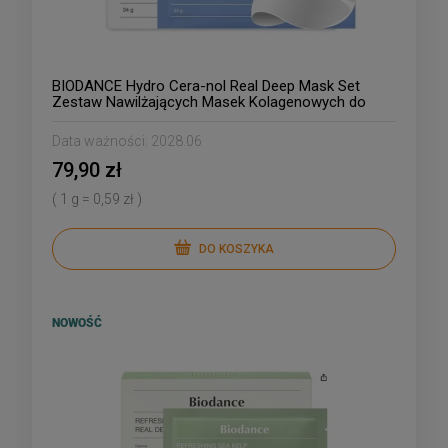
BIODANCE Hydro Cera-nol Real Deep Mask Set
Zestaw Nawilżających Masek Kolagenowych do
Twarzy 4szt/34g
Data ważności:
2028.06
79,90 zł
( 1 g = 0,59 zł )
DO KOSZYKA
NOWOŚĆ