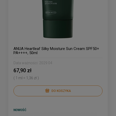
ANUA Heartleaf Silky Moisture Sun Cream SPF50+
PA++++, 50ml
Data ważności:
2029.04
67,90 zł
( 1 ml = 1,36 zł )
DO KOSZYKA
NOWOŚĆ