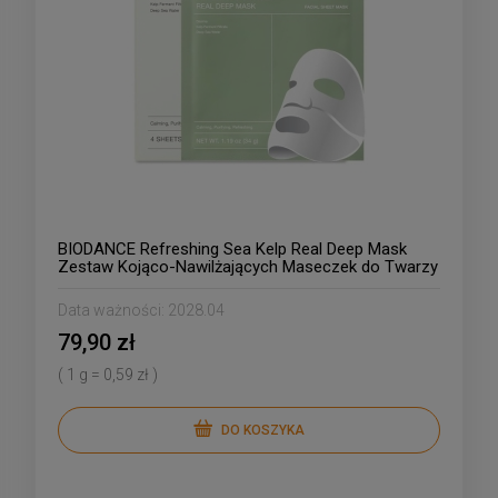
BIODANCE Refreshing Sea Kelp Real Deep Mask
Zestaw Kojąco-Nawilżających Maseczek do Twarzy
4szt/34g
Data ważności:
2028.04
79,90 zł
( 1 g = 0,59 zł )
DO KOSZYKA