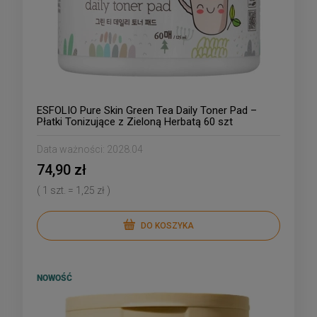
ESFOLIO Pure Skin Green Tea Daily Toner Pad –
Płatki Tonizujące z Zieloną Herbatą 60 szt
Data ważności:
2028.04
74,90 zł
( 1 szt. = 1,25 zł )
DO KOSZYKA
NOWOŚĆ