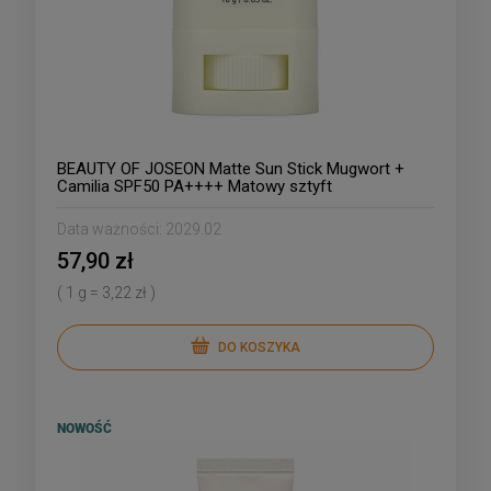
BEAUTY OF JOSEON Matte Sun Stick Mugwort +
Camilia SPF50 PA++++ Matowy sztyft
przeciwsłoneczny 18g
Data ważności:
2029.02
57,90 zł
( 1 g = 3,22 zł )
DO KOSZYKA
NOWOŚĆ