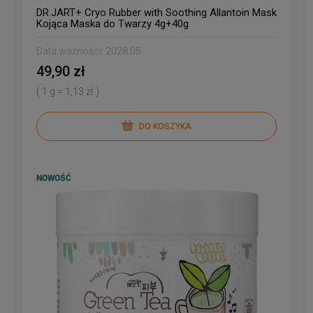
DR.JART+ Cryo Rubber with Soothing Allantoin Mask
Kojąca Maska do Twarzy 4g+40g
Data ważności:
2028.05
49,90 zł
( 1 g = 1,13 zł )
DO KOSZYKA
NOWOŚĆ