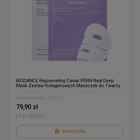
BIODANCE Rejuvenating Caviar PDRN Real Deep
Mask Zestaw Kolagenowych Maseczek do Twarzy
z PDRN 4szt/34g
Data ważności:
2028.12
79,90 zł
( 1 g = 0,59 zł )
DO KOSZYKA