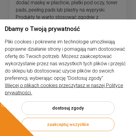
dodać maskę w płachcie, płatki pod oczy, toner
pads, peeling pads lub plastry na wypryski.
Produkty te warto stosować zgodnie z
zaleceniami producenta i aktualną kondycją
Dbamy o Twoją prywatność
skóry. Przy produktach złuszczających, takich
jak peeling pads, kwasy czy scruby, należy
Pliki cookies i pokrewne im technologie umożliwiają
zachować ostrożność i pamiętać o ochronie
poprawne działanie strony i pomagają nam dostosować
przeciwsłonecznej w ciągu dnia.
ofertę do Twoich potrzeb. Możesz zaakceptować
wykorzystanie przez nas wszystkich tych plików i przejść
Jak wybrać kosmetyki
do sklepu lub dostosować użycie plików do swoich
koreańskie dla siebie?
preferencji, wybierając opcję "Dostosuj zgody".
Więcej o plikach cookies przeczytasz w naszej Polityce
Przy wyborze kosmetyków K-beauty najlepiej
prywatności.
kierować się potrzebą skóry, a nie tylko trendem.
Jeśli skóra jest sucha lub odwodniona, szukaj
dostosuj zgody
produktów nawilżających i wspierających barierę
hydrolipidową. Jeśli jest wrażliwa lub łatwo się
zaakceptuj wszystkie
czerwieni, wybieraj formuły łagodzące z CICA,
pantenolem, ceramidami lub Centella Asiatica.