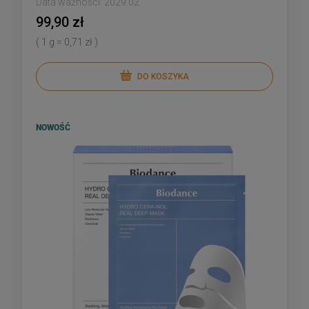
Data ważności:
2029.02
99,90 zł
( 1 g = 0,71 zł )
DO KOSZYKA
NOWOŚĆ