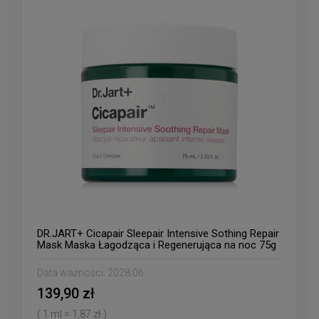
DR.JART+ Cicapair Sleepair Intensive Sothing Repair
Mask Maska Łagodząca i Regenerująca na noc 75g
Data ważności:
2028.06
139,90 zł
( 1 ml = 1,87 zł )