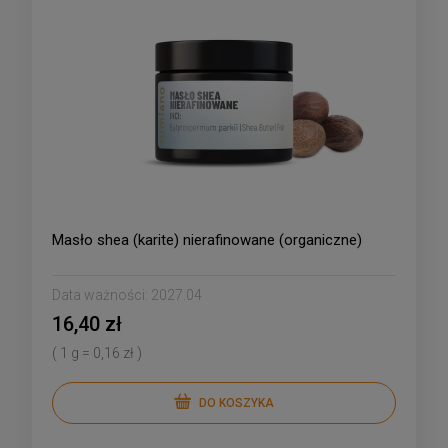
Masło shea (karite) nierafinowane (organiczne)
Data ważności:
2027.04
16,40 zł
( 1 g = 0,16 zł )
DO KOSZYKA