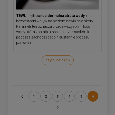
TEWL
, czyli
transpidermalna utrata wody
, ma
bezpośredni wpływ na poziom nawilżenia skóry.
Parametr ten oznacza przede wszystkim ilość
wody, która została utracona przez naskórek
podczas zachodzącego nieustannie procesu
parowania.
czytaj całość »
1
2
3
4
5
6
«