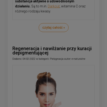
substancje aktywne o udowodnionym
działaniu.
Są to m.in.
Darkout
, witamina C oraz
różnego rodzaju kwasy.
czytaj całość »
Regeneracja i nawilżanie przy kuracji
depigmentującej
Dodano:
04-02-2022
w kategorii:
Pielęgnacja
autor:
e-naturalne