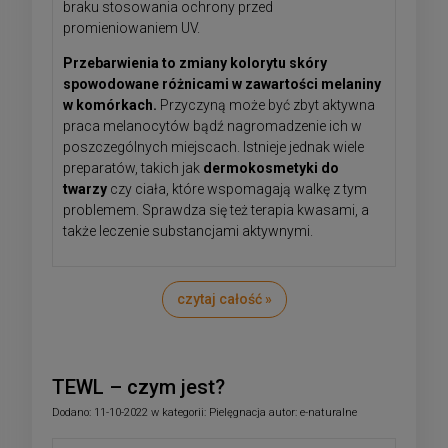
braku stosowania ochrony przed
promieniowaniem UV.
Przebarwienia to zmiany kolorytu skóry
spowodowane różnicami w zawartości melaniny
w komórkach.
Przyczyną może być zbyt aktywna
praca melanocytów bądź nagromadzenie ich w
poszczególnych miejscach. Istnieje jednak wiele
preparatów, takich jak
dermokosmetyki do
twarzy
czy ciała, które wspomagają walkę z tym
problemem. Sprawdza się też terapia kwasami, a
także leczenie substancjami aktywnymi.
czytaj całość »
TEWL – czym jest?
Dodano:
11-10-2022
w kategorii:
Pielęgnacja
autor:
e-naturalne