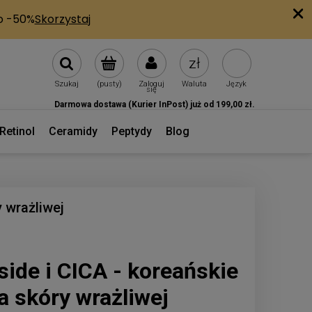
Szukaj
(pusty)
Zaloguj
Waluta
Język
się
Darmowa dostawa (Kurier InPost) już od 199,00 zł.
Retinol
Ceramidy
Peptydy
Blog
 wrażliwej
ide i CICA - koreańskie
la skóry wrażliwej