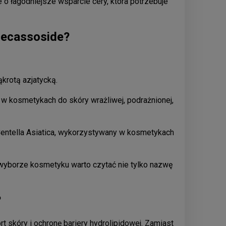
e o łagodniejsze wsparcie cery, która potrzebuje
adecassoside?
krotą azjatycką.
 w kosmetykach do skóry wrażliwej, podrażnionej,
entella Asiatica, wykorzystywany w kosmetykach
y wyborze kosmetyku warto czytać nie tylko nazwę
?
t skóry i ochronę bariery hydrolipidowej. Zamiast