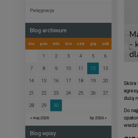
Pielęgnacja
Blog archiwum
nie
pon
wto
śro
czw
pią
sob
1
2
3
4
5
6
7
8
9
10
11
12
13
14
15
16
17
18
19
20
Skóra 
agresy
21
22
23
24
25
26
27
dużą r
28
29
30
Do naj
opakow
« maj 2026
lip 2026 »
wiedzi
Blog wpisy