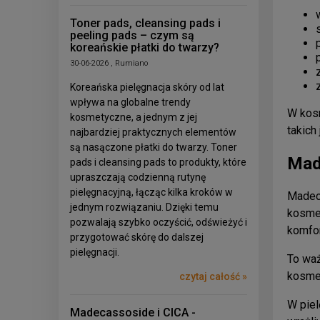
Toner pads, cleansing pads i
peeling pads – czym są
koreańskie płatki do twarzy?
30-06-2026 , Rumiano
Koreańska pielęgnacja skóry od lat
wpływa na globalne trendy
W kosm
kosmetyczne, a jednym z jej
takich
najbardziej praktycznych elementów
są nasączone płatki do twarzy. Toner
Mad
pads i cleansing pads to produkty, które
upraszczają codzienną rutynę
pielęgnacyjną, łącząc kilka kroków w
Madeca
jednym rozwiązaniu. Dzięki temu
kosmet
pozwalają szybko oczyścić, odświeżyć i
komfor
przygotować skórę do dalszej
pielęgnacji.
To waż
kosmet
czytaj całość »
W piel
Madecassoside i CICA -