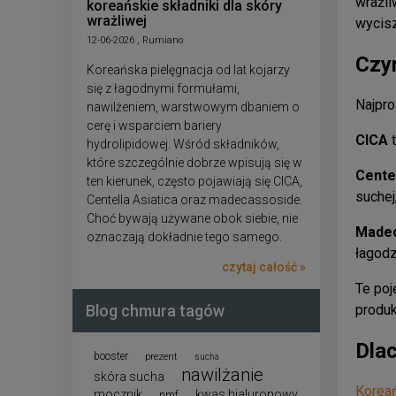
wrażli
koreańskie składniki dla skóry
wrażliwej
wycisz
12-06-2026 , Rumiano
Czym
Koreańska pielęgnacja od lat kojarzy
się z łagodnymi formułami,
Najpro
nawilżeniem, warstwowym dbaniem o
cerę i wsparciem bariery
CICA
t
hydrolipidowej. Wśród składników,
które szczególnie dobrze wpisują się w
Centel
ten kierunek, często pojawiają się CICA,
suchej
Centella Asiatica oraz madecassoside.
Choć bywają używane obok siebie, nie
Made
oznaczają dokładnie tego samego.
łagodz
czytaj całość »
Te poj
produkt
Blog chmura tagów
Dla
booster
prezent
sucha
nawilżanie
skóra sucha
Koreań
mocznik
kwas hialuronowy
nmf