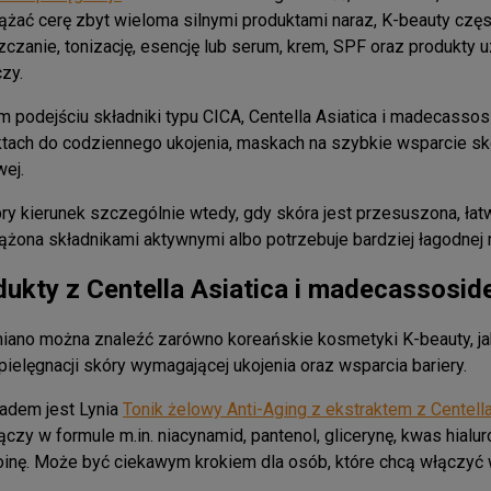
ążać cerę zbyt wieloma silnymi produktami naraz, K-beauty czę
czanie, tonizację, esencję lub serum, krem, SPF oraz produkty uz
zy.
m podejściu składniki typu CICA, Centella Asiatica i madecassos
tach do codziennego ukojenia, maskach na szybkie wsparcie skó
wej.
ry kierunek szczególnie wtedy, gdy skóra jest przesuszona, łat
ążona składnikami aktywnymi albo potrzebuje bardziej łagodnej r
dukty z Centella Asiatica i madecassosi
ano można znaleźć zarówno koreańskie kosmetyki K-beauty, jak 
pielęgnacji skóry wymagającej ukojenia oraz wsparcia bariery.
adem jest Lynia
Tonik żelowy Anti-Aging z ekstraktem z Centella
łączy w formule m.in. niacynamid, pantenol, glicerynę, kwas hialu
toinę. Może być ciekawym krokiem dla osób, które chcą włączyć 