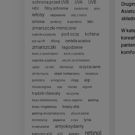
ochrona przed UVB
UVA
UVB
Drugim
filtry ochronne
HEV
zaskórniki
pory
Asiati
włosy
olejowanie
olej z malin
składn
ochrona
lato
proteiny
d-pantenol
zmarszczki mimiczne
W kate
pod oczy
kofeina
wąkrota azjatycka
koreań
centella asiatica
lifting
eye up lift
panten
zmarszczki
łagodzenie
komfor
krem z ceramidami
tonik z centella
wąkrota azjatica
serum ze ślimakiem
oczyszczanie
upały
na lato
demakijaż
olejek herbaciany
żel do mycia
receptura
algi
stopy
pomidory
winogrona
maska algowa
spa
maska
alginat
trądzik różowaty
naczynka
peeling
kwas laktobionowy
stany zapalne
kwasy aha
kwas migdałowy
peeling enzymatyczny
złuszczanie
lynia
papaina
bromelaina
o nas
antyoksydanty
e-naturalne
retinol
koenzym q10
q10
kolagen