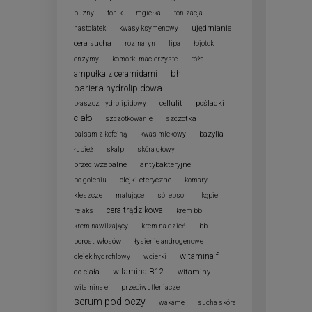
blizny
tonik
mgiełka
tonizacja
ujędrnianie
nastolatek
kwasy ksymenowy
cera sucha
rozmaryn
lipa
łojotok
enzymy
komórki macierzyste
róża
bhl
ampułka z ceramidami
bariera hydrolipidowa
cellulit
pośladki
płaszcz hydrolipidowy
ciało
szczotka
szczotkowanie
bazylia
balsam z kofeiną
kwas mlekowy
łupież
skalp
skóra głowy
przeciwzapalne
antybakteryjne
olejki eteryczne
po goleniu
komary
kleszcze
matujące
sól epson
kąpiel
cera trądzikowa
relaks
krem bb
krem nawilżający
krem na dzień
bb
porost włosów
łysienie androgenowe
witamina f
olejek hydrofilowy
wcierki
witamina B12
do ciała
witaminy
witamina e
przeciwutleniacze
serum pod oczy
wakame
sucha skóra