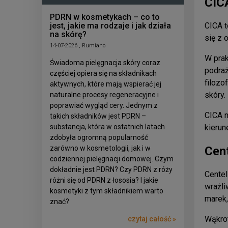
CICA
PDRN w kosmetykach – co to
jest, jakie ma rodzaje i jak działa
CICA t
na skórę?
się z 
14-07-2026 , Rumiano
W prak
Świadoma pielęgnacja skóry coraz
podraż
częściej opiera się na składnikach
filozo
aktywnych, które mają wspierać jej
skóry.
naturalne procesy regeneracyjne i
poprawiać wygląd cery. Jednym z
CICA n
takich składników jest PDRN –
substancja, która w ostatnich latach
kierun
zdobyła ogromną popularność
zarówno w kosmetologii, jak i w
Cent
codziennej pielęgnacji domowej. Czym
dokładnie jest PDRN? Czy PDRN z róży
Centel
różni się od PDRN z łososia? I jakie
wrażli
kosmetyki z tym składnikiem warto
marek,
znać?
Wąkrot
czytaj całość »