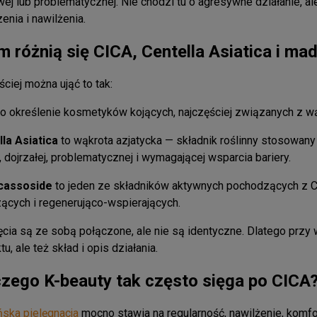
wej lub problematycznej. Nie chodzi tu o agresywne działanie, al
enia i nawilżenia.
 różnią się CICA, Centella Asiatica i m
ściej można ująć to tak:
o określenie kosmetyków kojących, najczęściej związanych z wą
la Asiatica
to wąkrota azjatycka — składnik roślinny stosowany
, dojrzałej, problematycznej i wymagającej wsparcia bariery.
cassoside
to jeden ze składników aktywnych pochodzących z C
ących i regenerująco-wspierających.
ęcia są ze sobą połączone, ale nie są identyczne. Dlatego prz
u, ale też skład i opis działania.
czego K-beauty tak często sięga po CICA
ska pielęgnacja
mocno stawia na regularność, nawilżenie, komfor