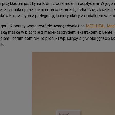
 przykładem jest Lynia Krem z ceramidami i peptydami. W jego sk
ca, a formuła opiera się m.in. na ceramidach, trehalozie, skwalan
ików kojarzonych z pielęgnacją bariery skóry z dodatkiem wąkrot
gorii K-beauty warto zwrócić uwagę również na
MEDIHEAL Madec
ską maskę w płachcie z madekasozydem, ekstraktem z Centella
olem i ceramidem NP. To produkt wpisujący się w pielęgnację sk
tu.