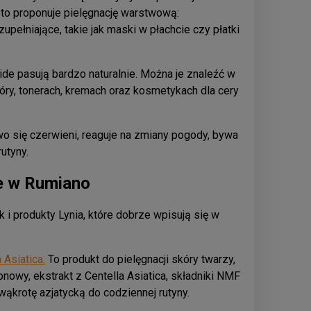
sto proponuje pielęgnację warstwową:
upełniające, takie jak maski w płachcie czy płatki
ide pasują bardzo naturalnie. Można je znaleźć w
ry, tonerach, kremach oraz kosmetykach dla cery
wo się czerwieni, reaguje na zmiany pogody, bywa
utyny.
de w Rumiano
i produkty Lynia, które dobrze wpisują się w
 Asiatica.
To produkt do pielęgnacji skóry twarzy,
ronowy, ekstrakt z Centella Asiatica, składniki NMF
wąkrotę azjatycką do codziennej rutyny.