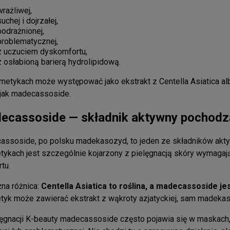
wrażliwej,
suchej i dojrzałej,
podrażnionej,
problematycznej,
z uczuciem dyskomfortu,
z osłabioną barierą hydrolipidową.
etykach może występować jako ekstrakt z Centella Asiatica alb
 jak madecassoside.
ecassoside — składnik aktywny pochodząc
ssoside, po polsku madekasozyd, to jeden ze składników akty
ykach jest szczególnie kojarzony z pielęgnacją skóry wymagają
tu.
na różnica:
Centella Asiatica to roślina, a madecassoside je
yk może zawierać ekstrakt z wąkroty azjatyckiej, sam madekas
ęgnacji K-beauty madecassoside często pojawia się w maskach,