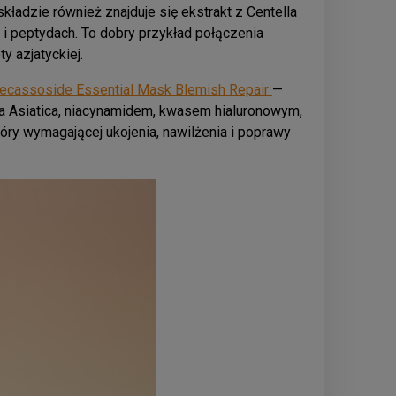
ładzie również znajduje się ekstrakt z Centella
ie i peptydach. To dobry przykład połączenia
y azjatyckiej.
assoside Essential Mask Blemish Repair
—
 Asiatica, niacynamidem, kwasem hialuronowym,
óry wymagającej ukojenia, nawilżenia i poprawy