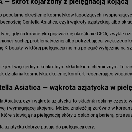
 — skrót kojarzony z pielęgnacją kojącą
o popularne określenie kosmetyków łagodzących i wspierającyc
obecnością Centella Asiatica, czyli wąkroty azjatyckiej, albo skł
tyce, gdy na kosmetyku pojawia się określenie CICA, zwykle ozn
nionej, suchej, problematycznej albo potrzebującej większego k
fię K-beauty, w której pielęgnacja nie ma polegać wyłącznie na 
ie jest więc jednym konkretnym składnikiem chemicznym. To racz
ek działania kosmetyku: ukojenie, komfort, regenerujące wsparcie 
ella Asiatica — wąkrota azjatycka w piel
la Asiatica, czyli wąkrota azjatycka, to składnik roślinny częs
wej i wymagającej ukojenia. Można znaleźć ją zarówno w koreańs
 które stawiają na pielęgnację skóry z osłabioną barierą, przes
a azjatycka dobrze pasuje do pielęgnacji cery: