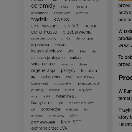
ceramidy
przeci
aloes
mieszana
oczysz
odwodniona
wrażliwa
naczynkowa
kwasy
trądzik
pod oc
sebum
cera mieszana
strefa T
cera tłusta
W taki
przebarwienia
produk
olej konopny
puder bambusowy
glinka
wrażli
olej tamanu
szałwia
kwas salicylowy
aha
bha
pha
To dob
substancje aktywne
darkout
witamina c
przeci
plamy
melanina
regeneracja
peptydy
trehaloza
Pro
kwas azelainowy
azeloglicyna
diy
konserwanty
glukonolakton
phenoxyethanol
oleje
masaz
parabeny
olej jojoba
W Rumi
Witamina B3
witamina PP
temat 
Niacynamid
ph
paski wskaźnikowe
posłoneczne
Przykł
pih
melasma
tewl
SPF
naskórek
utrata wody
który 
Krem SPF
promieniowanie
i alan
ochrona przed UVA