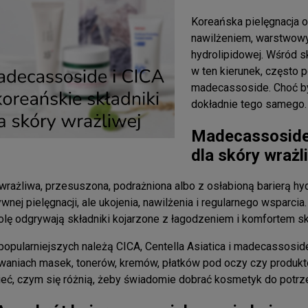
Koreańska pielęgnacja od
nawilżeniem, warstwowy
hydrolipidowej. Wśród s
w ten kierunek, często p
madecassoside. Choć by
dokładnie tego samego
Madecassoside 
dla skóry wrażl
wrażliwa, przesuszona, podrażniona albo z osłabioną barierą hy
wnej pielęgnacji, ale ukojenia, nawilżenia i regularnego wsparc
olę odgrywają składniki kojarzone z łagodzeniem i komfortem sk
popularniejszych należą CICA, Centella Asiatica i madecassosid
aniach masek, tonerów, kremów, płatków pod oczy czy produkt
eć, czym się różnią, żeby świadomie dobrać kosmetyk do potrze